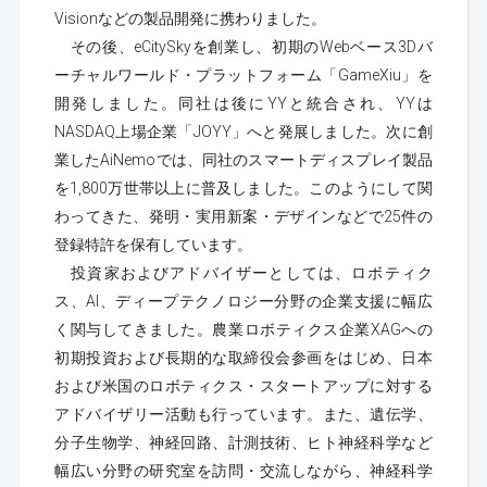
Visionなどの製品開発に携わりました。
その後、eCitySkyを創業し、初期のWebベース3Dバ
ーチャルワールド・プラットフォーム「GameXiu」を
開発しました。同社は後にYYと統合され、YYは
NASDAQ上場企業「JOYY」へと発展しました。次に創
業したAiNemoでは、同社のスマートディスプレイ製品
を1,800万世帯以上に普及しました。このようにして関
わってきた、発明・実用新案・デザインなどで25件の
登録特許を保有しています。
投資家およびアドバイザーとしては、ロボティク
ス、AI、ディープテクノロジー分野の企業支援に幅広
く関与してきました。農業ロボティクス企業XAGへの
初期投資および長期的な取締役会参画をはじめ、日本
および米国のロボティクス・スタートアップに対する
アドバイザリー活動も行っています。また、遺伝学、
分子生物学、神経回路、計測技術、ヒト神経科学など
幅広い分野の研究室を訪問・交流しながら、神経科学