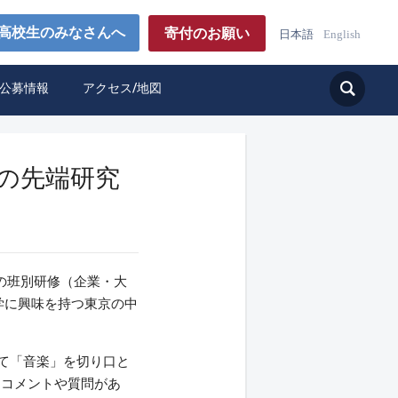
高校生のみなさんへ
寄付のお願い
日本語
English
公募情報
アクセス/地図
学の先端研究
）の班別研修（企業・大
科学に興味を持つ東京の中
て「音楽」を切り口と
らコメントや質問があ