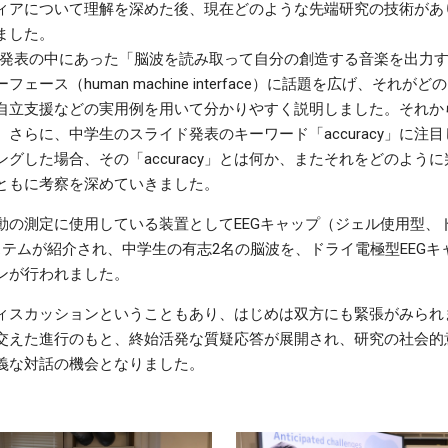
ィアについて理解を深めた後、現在どのような先端研究の技術があ
ました。
は、発表の中にあった「脳波を読み取って自分の創造する音楽を出力
ェース（human machine interface）に話題を広げ、それ
自立支援などの実用例を用いて分かりやすく説明しました。それか
さらに、中学生のスライド発表のキーワード「accuracy」に注
グした場合、その「accuracy」とは何か、またそれをどのよう
ともに考察を深めていきました。
動の測定に使用している装置としてEEGキャップ（ジェル使用型、
システムが紹介され、中学生の有志2名の脳波を、ドライ電極型EEG
ンが行われました。
ィスカッションということもあり、はじめは双方にも緊張がみられま
交えた進行のもと、終始活発な質疑応答が展開され、研究の社会的
義な対話の機会となりました。