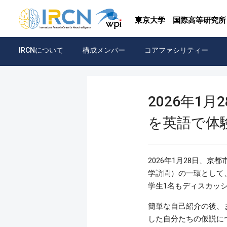
東京大学
国際高等研究所
IRCNについて
構成メンバー
コアファシリティー
2026年1
を英語で体
2026年1月28日、
学訪問）の一環として、
学生1名もディスカッ
簡単な自己紹介の後、
した自分たちの仮説に