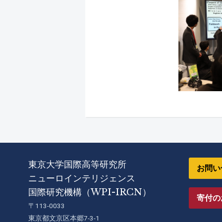
東京大学国際高等研究所
お問い
ニューロインテリジェンス
国際研究機構（WPI-IRCN）
寄付の
〒113-0033
東京都文京区本郷7-3-1