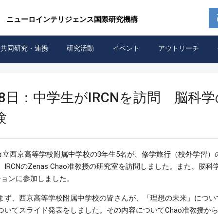
 ニューロインテリジェンス国際研究機構
共同研究・連携
研究活動
イベント
アウトリーチ
月28日：中学生がIRCNを訪問 脳科
験
京都市立西京高等学校附属中学校の3年生5名が、修学旅行（校外学習
IRCNのZenas Chao准教授の研究室を訪問しました。また、脳
ションに参加しました。
まず、西京高等学校附属中学校の皆さんが、「理想の未来」につい
ついてスライド発表をしました。その内容についてChao准教授か