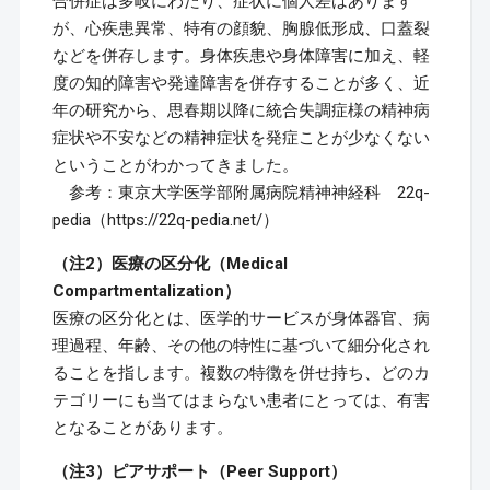
合併症は多岐にわたり、症状に個人差はあります
が、心疾患異常、特有の顔貌、胸腺低形成、口蓋裂
などを併存します。身体疾患や身体障害に加え、軽
度の知的障害や発達障害を併存することが多く、近
年の研究から、思春期以降に統合失調症様の精神病
症状や不安などの精神症状を発症ことが少なくない
ということがわかってきました。
参考：東京大学医学部附属病院精神神経科 22q-
pedia（https://22q-pedia.net/）
（注2）医療の区分化（Medical
Compartmentalization）
医療の区分化とは、医学的サービスが身体器官、病
理過程、年齢、その他の特性に基づいて細分化され
ることを指します。複数の特徴を併せ持ち、どのカ
テゴリーにも当てはまらない患者にとっては、有害
となることがあります。
（注3）ピアサポート（Peer Support）