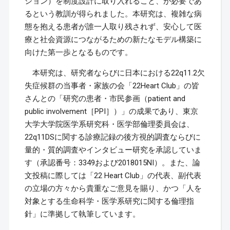
ション）を制度設計に取り入れること、が必要であ
るという教訓が得られました。本研究は、複雑な病
態を抱える患者が誰一人取り残されず、安心して医
療と社会資源につながるための新たなモデル構築に
向けた第一歩となるものです。
本研究は、研究者ならびに日本における22q11.2欠
失症候群の当事者・家族の会「22Heart Club」の皆
さんとの「研究の患者・市民参画（patient and
public involvement［PPI］）」の成果であり、東京
大学大学院医学系研究科・医学部倫理委員会は、
22q11DSに関する診療記録の後方視的調査ならびに
量的・質的調査やインタビュー研究を承認していま
す（承認番号：3349および2018015NI）。また、論
文投稿に際しては「22 Heart Club」の代表、副代表
の立場の方々から貴重なご意見を賜り、かつ「人を
対象とする生命科学・医学系研究に関する倫理指
針」に準拠して執筆しています。