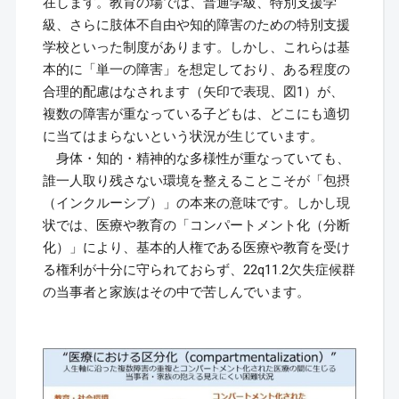
在します。教育の場では、普通学級、特別支援学
級、さらに肢体不自由や知的障害のための特別支援
学校といった制度があります。しかし、これらは基
本的に「単一の障害」を想定しており、ある程度の
合理的配慮はなされます（矢印で表現、図1）が、
複数の障害が重なっている子どもは、どこにも適切
に当てはまらないという状況が生じています。
身体・知的・精神的な多様性が重なっていても、
誰一人取り残さない環境を整えることこそが「包摂
（インクルーシブ）」の本来の意味です。しかし現
状では、医療や教育の「コンパートメント化（分断
化）」により、基本的人権である医療や教育を受け
る権利が十分に守られておらず、22q11.2欠失症候群
の当事者と家族はその中で苦しんでいます。