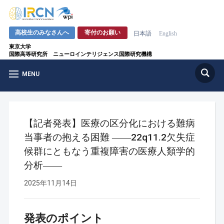
高校生のみなさんへ
寄付のお願い
日本語
English
東京大学
国際高等研究所 ニューロインテリジェンス国際研究機構
MENU
【記者発表】医療の区分化における難病
当事者の抱える困難 ――22q11.2欠失症
候群にともなう重複障害の医療人類学的
分析――
2025年11月14日
発表のポイント