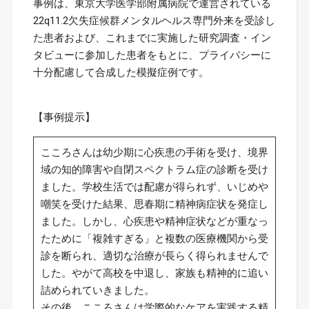
事例は、東京大学医学部附属病院で運営されている
22q11.2欠失症候群メンタルヘルス専門外来を受診し
た患者および、これまでに実施した研究調査・イン
タビューに参加した患者をもとに、プライバシーに
十分配慮して合成した模擬症例です。
【事例提示】
こころさんは幼少期に心疾患の手術を受け、境界
域の知的障害や自閉スペクトラム症の診断を受け
ました。学校生活では配慮が得られず、いじめや
嘲笑を受けた結果、思春期に精神病症状を発症し
ました。しかし、心疾患や精神症状などが重なっ
たために「複雑すぎる」と複数の医療機関から受
診を断られ、適切な治療が長らく得られませんで
した。やがて高校を中退し、家族も精神的に追い
詰められていきました。
その後、こころさんは学際的なケアを実践する精