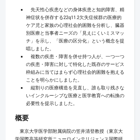
先天性心疾患などの身体疾患と知的障害、精
神症状を併存する22q11.2欠失症候群の医療的
ケア児と家族の心理社会的困難を分析し、臓器
別医療と当事者ニーズの「見えにくいミスマッ
チ」を示し、「医療の区分化」という概念を提
唱しました。
複数の疾患・障害を併せ持つ人が、一つ一つ
の疾患・障害に対して特化した既存のサービス
枠組みに当てはまらず心理社会的困難を抱える
ことを明らかにしました。
縦割りの医療構造を見直し、誰も取り残さな
いインクルーシブな医療と医学教育への転換の
必要性を提示しました。
概要
東京大学医学部附属病院の笠井清登教授（東京大
学国際高等研究所ニューロインテリジェンス国際研