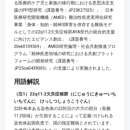
る医療的ケア児と家族の移行期における意思決定支
援のPPI型研究（課題番号：JP23K27525）」、日本
医療研究開発機構（AMED）難治性疾患実用化研究
事業「身体・知的・精神3障害を併存する難病モデ
ルとしての22q11.2欠失症候群AYA世代の統合的支援
に向けたエビデンス創出」（課題番号：
20ek0109369）、AMED研究倫理・社会共創推進プロ
グラム「精神疾患領域の研究における共創プラット
フォームの開発研究（課題番号：
JP25oa0439005）」の支援により実施されました。
用語解説
（注1）22q11.2欠失症候群（にじゅうにきゅーいち
いちてんに けっしつしょうこうぐん）
22対46本ある染色体の22対目の片方の部分（長腕
11.2領域）が欠損することによって定義づけられる
染色体起因疾患で、国の指定難病とされています。