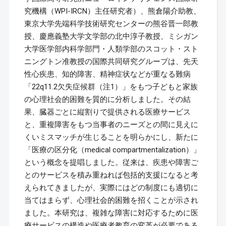
究機構（WPI-IRCN）主任研究者）、熊倉陽介助教、
東京大学先端科学技術研究センターの熊谷晋一郎教
授、慶應義塾大学文学部の北中淳子教授、ミシガン
大学医学部内科学部門・人類学部のスコット・スト
ニングトン准教授の国際共同研究グループは、先天
性心疾患、知的障害、精神症状などが重なる難病
「22q11.2欠失症候群（注1）」をもつ子どもと家族
の心理社会的困難を質的に分析しました。その結
果、臓器ごとに縦割りで提供される医療サービス
と、重複障害をもつ当事者のニーズとの間に見えに
くいミスマッチが生じることを明らかにし、新たに
「医療の区分化（medical compartmentalization）」
という概念を提唱しました。従来は、疾患や障害ご
とのサービスを積み重ねれば包括的支援になると考
えられてきましたが、実際にはどの制度にも適切に
当てはまらず、心理社会的困難を招くことが示され
ました。本研究は、複雑な障害に対応するために医
療サービスの構造や医療者教育の変革が必要である