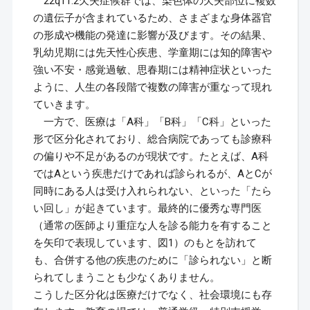
22q11.2欠失症候群では、染色体の欠失部位に複数
の遺伝子が含まれているため、さまざまな身体器官
の形成や機能の発達に影響が及びます。その結果、
乳幼児期には先天性心疾患、学童期には知的障害や
強い不安・感覚過敏、思春期には精神症状といった
ように、人生の各段階で複数の障害が重なって現れ
ていきます。
一方で、医療は「A科」「B科」「C科」といった
形で区分化されており、総合病院であっても診療科
の偏りや不足があるのが現状です。たとえば、A科
ではAという疾患だけであれば診られるが、AとCが
同時にある人は受け入れられない、といった「たら
い回し」が起きています。最終的に優秀な専門医
（通常の医師より重症な人を診る能力を有すること
を矢印で表現しています、図1）のもとを訪れて
も、合併する他の疾患のために「診られない」と断
られてしまうことも少なくありません。
こうした区分化は医療だけでなく、社会環境にも存