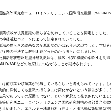
際高等研究所ニューロインテリジェンス国際研究機構（WPI-IRC
頭葉領域が視覚意識の揺らぎを制御していることを同定しました。
の神経活動パターンによって決定されていました。
意識の揺らぎの結果なのか原因なのかは20年来の謎でした。本研究
ぜ従来の手法では解明困難だったのかも明らかにしました。
た脳活動状態駆動型神経刺激法は、幅広い認知機能の柔軟性を制御
DHD/ADDなどの治療法につながることが期待されます。
には前頭葉や頭頂葉が関与しているらしいと考えられています。し
為的に抑制しても意識の揺らぎには変化がないという報告が多く、
結果であってその原因ではない」という解釈まで発表されていまし
高等研究所ニューロインテリジェンス国際研究機構の渡部喬光准教
き止めました。エネルギー地形解析（注１）と脳活動状態駆動型神