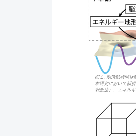
図１. 脳活動状態
本研究において新規
刺激法）、エネルギ