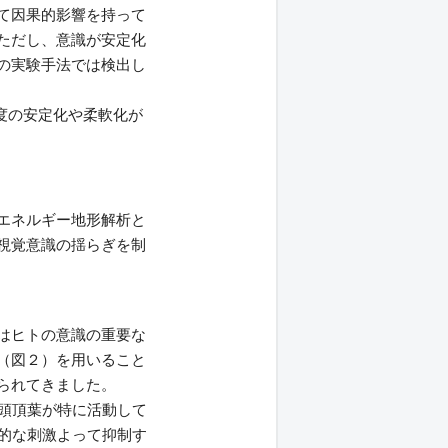
て因果的影響を持って
ただし、意識が安定化
の実験手法では検出し
過度の安定化や柔軟化が
エネルギー地形解析と
視覚意識の揺らぎを制
はヒトの意識の重要な
（図２）を用いること
られてきました。
頭頂葉が特に活動して
的な刺激よって抑制す