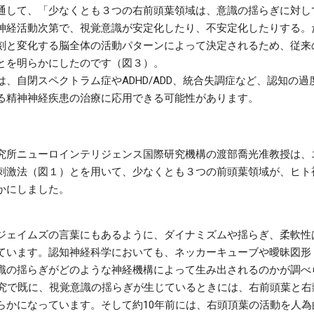
通して、「少なくとも３つの右前頭葉領域は、意識の揺らぎに対し
神経活動次第で、視覚意識が安定化したり、不安定化したりする。
刻と変化する脳全体の活動パターンによって決定されるため、従来
とを明らかにしたのです（図３）。
、自閉スペクトラム症やADHD/ADD、統合失調症など、認知の
る精神神経疾患の治療に応用できる可能性があります。
所ニューロインテリジェンス国際研究機構の渡部喬光准教授は、
刺激法（図１）とを用いて、少なくとも３つの前頭葉領域が、ヒト
かにしました。
ジェイムズの言葉にもあるように、ダイナミズムや揺らぎ、柔軟性
ています。認知神経科学においても、ネッカーキューブや曖昧図形
識の揺らぎがどのような神経機構によって生み出されるのかが調べ
研究で既に、視覚意識の揺らぎが生じているときには、右前頭葉と右
らかになっています。そして約10年前には、右頭頂葉の活動を人為