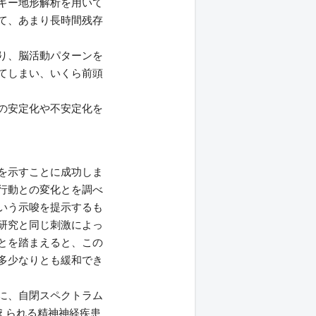
ギー地形解析を用いて
て、あまり長時間残存
り、脳活動パターンを
てしまい、いくら前頭
の安定化や不安定化を
を示すことに成功しま
行動との変化とを調べ
いう示唆を提示するも
研究と同じ刺激によっ
とを踏まえると、この
多少なりとも緩和でき
に、自閉スペクトラム
考えられる精神神経疾患