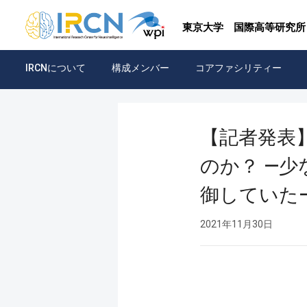
東京大学
国際高等研究所
IRCNについて
構成メンバー
コアファシリティー
【記者発表
のか？ —
御していた
2021年11月30日