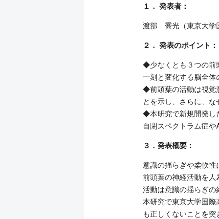
１． 発表者：
渡部 喬光（東京大学国
２． 発表のポイント：
◆少なくとも３つの前
一刻と変化する脳全体
◆前頭葉の活動は視覚
とを示し、さらに、な
◆本研究で新規開発し
自閉スペクトラム症やA
３．発表概要：
意識の揺らぎや柔軟性
前頭葉の神経活動を人
活動は意識の揺らぎの
本研究で東京大学国際
も正しくないことを突