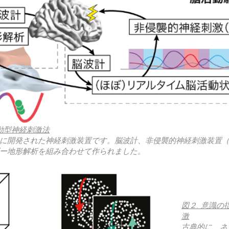
駆動型神経刺激法
に開発された神経刺激装置です。脳波計、非侵襲的神経刺激装置
ー地形解析を組み合わせて作られました。
図２. 意識
激
古典的に、ネ