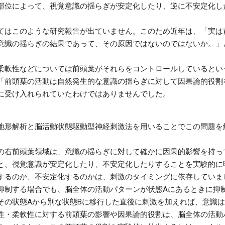
部位によって、視覚意識の揺らぎが安定化したり、逆に不安定化し
てはこのような研究報告が出ていません。このため近年は、「実は
意識の揺らぎの結果であって、その原因ではないのではないか。」
柔軟性などについては前頭葉がそれらをコントロールしているとい
「前頭葉の活動は自然発生的な意識の揺らぎに対して因果論的役割
に受け入れられていたわけではありませんでした。
地形解析と脳活動状態駆動型神経刺激法を用いることでこの問題を
の右前頭葉領域は、意識の揺らぎに対して確かに因果的影響を持っ
と、視覚意識が安定化したり、不安定化したりすることを実験的に
するのか、不安定化するのかは、刺激のタイミングに依存していま
抑制する場合でも、脳全体の活動パターンが状態Aにあるときに抑
その状態Aから別な状態Bに移行した直後に刺激を加えれば、意識
性・柔軟性に対する前頭葉の影響や因果論的役割は、脳全体の活動