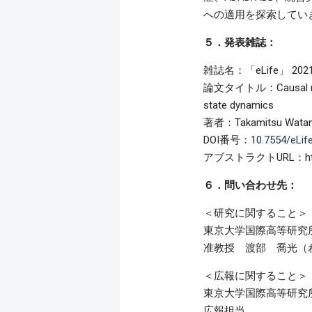
への適用を探索してい
５．発表雑誌：
雑誌名：「eLife」 2021;
論文タイトル：Causal roles o
state dynamics
著者：Takamitsu Watan
DOI番号：
10.7554/eLif
アブストラクトURL：https://
６．問い合わせ先：
＜研究に関すること＞
東京大学国際高等研究所
准教授 渡部 喬光（
＜広報に関すること＞
東京大学国際高等研究所
広報担当