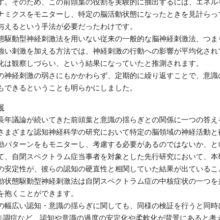
す。そのため、この前頭葉の役割を実験的に抽出するには、エネル
ナミクスをモニターし、特定の脳活動状態になったときを見計らっ
与えるという手法が必要だったわけです。
態駆動型神経刺激法を用いない従来の一般的な脳神経刺激法、つま
強い刺激を加える方法では、神経刺激の行動への影響が平均化され
化は観察しづらい、という結果になっていたと推測されます。
の神経刺激の弱さにもかかわらず、定期的に繰り返すことで、意識
もできるということも明らかにしました。
展
長年議論が続いてきた前頭葉と意識の揺らぎとの関係に一つの答え
さまざまな認知神経科学の研究において特定の脳領域の神経活動と
動パターンをもモニターし、考慮する必要があるのではないか、と
て、自閉スペクトラム症当事者を対象とした先行研究において、本
の安定性が、彼らの認知の硬直性と相関していた結果が出ているこ
動状態駆動型神経刺激法は自閉スペクトラム症の中核症状の一つを
を抱くことができます。
の幅広い認知・意識の揺らぎに関しても、同様の検証を行うと同時
統合失調症など、認知や意識の過度の安定化や柔軟化が背景にあると